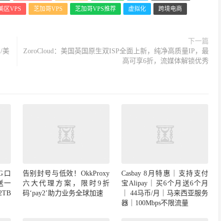
美区VPS
芝加哥VPS
芝加哥VPS推荐
虚拟化
跨境电商
下一篇
I/美
ZoroCloud：美国英国原生双ISP全面上新，纯净高质量IP，最
高可享6折，流媒体解锁优秀
告别封号与低效！OkkProxy
六大代理方案，限时9折
G口
Casbay 8月特惠｜支持支付
码‘pay2’助力业务全球加速
送一
宝Alipay｜买6个月送6个月
TB
｜ 44马币/月｜马来西亚服务
器｜100Mbps不限流量