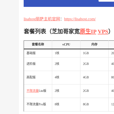
lisahost丽萨主机官网
：
https://lisahost.com/
套餐列表（芝加哥家宽
原生IP
VPS
）
套餐名称
vCPU
内存
基础版
1核
1GB
2
进阶版
2核
2GB
4
高配版
4核
4GB
8
不限流量
Lite版
2核
2GB
4
不限流量Pro版
8核
8GB
1