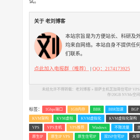
试。
关于 老刘博客
本站宗旨是为方便站长、科研及
均来自网络。本站自身不提供任
们联系。
点此加入电报群（推荐）
|
QQ：2174173925
未经允许不得转载：
老刘博客
»
丽萨主机芝加哥住宅IP VPS推
存/20GB NVMe空间
标签：
1Gbps端口
1GB内存
BBR
BBR加速
BGP
KVM架构
KVM虚拟
KVM虚拟化
KVM虚拟化架构
VPS
VPS主机
VPS推荐
Windows
不限流量
原生IP
原生IP VPS
原生住宅IP
双ISP住宅IP
大带