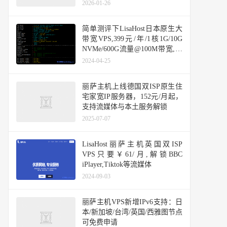
个IPv4+5个IPv6，48小时退款保
2026-01-26
证
简单测评下LisaHost日本原生大
带宽VPS,399元/年/1核1G/10G
NVMe/600G流量@100M带宽,解
锁Tiktok等日区流媒体
2024-04-25
丽萨主机上线德国双ISP原生住
宅家宽IP服务器，152元/月起，
支持流媒体与本土服务解锁
2025-07-07
LisaHost丽萨主机英国双ISP
VPS只要￥61/月,解锁BBC
iPlayer,Tiktok等流媒体
2024-09-03
丽萨主机VPS新增IPv6支持：日
本/新加坡/台湾/英国/西雅图节点
可免费申请