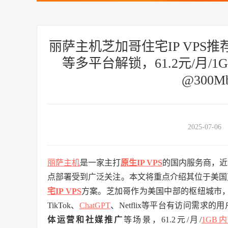
丽萨主机芝加哥住宅IP VPS推荐
等多平台解锁，61.2元/月/1G
@300M
2025-07-06
丽萨主机
是一家主打
原生IP VPS
的国内服务商，近
点部署受到广泛关注。本文将重点介绍其位于美国
宅IP VPS
方案。芝加哥作为美国中部的枢纽城市，
TikTok、
ChatGPT
、Netflix等平台有访问需求
体运营和社媒推广
等场景，61.2元/月/
1GB