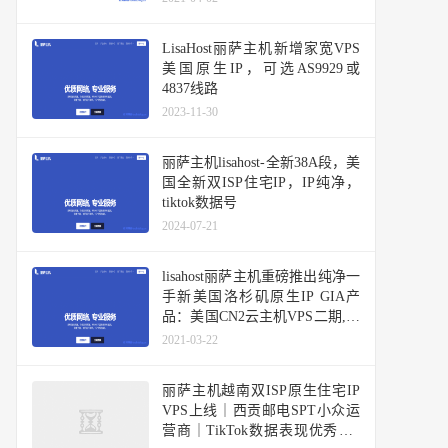
LisaHost丽萨主机新增家宽VPS
美国原生IP，可选AS9929或
4837线路
2023-11-30
丽萨主机lisahost-全新38A段，美
国全新双ISP住宅IP，IP纯净，
tiktok数据号
2024-07-21
lisahost丽萨主机重磅推出纯净一
手新美国洛杉矶原生IP GIA产
品：美国CN2云主机VPS二期,解
锁大部分流媒体和TIKTOK等
2021-03-22
丽萨主机越南双ISP原生住宅IP
VPS上线｜西贡邮电SPT小众运
营商｜TikTok数据表现优秀，1