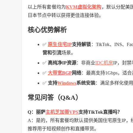
以上所有套餐均为
KVM虚拟化架构
，默认分配美国
日本节点中转以获得更佳连接体验。
核心优势解析
✅
原生住宅IP
支持解锁
：TikTok、INS、
营和引流
场景。
✅
高纯净IP资源
：非商业
IDC
机房
IP，封
✅
大带宽BGP
网络
：最高支持1Gbps，适
✅
支持
Windows
系统安装
：满足多样化使
常见问答（Q&A）
Q：丽萨
主机
芝加哥VPS
支持TikTok直播吗？
A：是的，所有套餐均默认提供美国住宅原生IP，经
推荐用于短视频创作和直播带货。