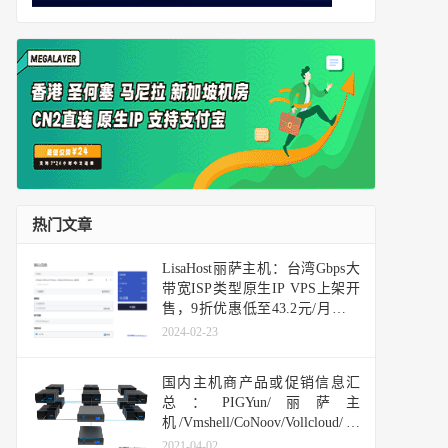
热门文章
LisaHost丽萨主机：台湾Gbps大
带宽ISP类型原生IP VPS上架开
售，9折优惠低至43.2元/月，年
付款366元，推荐作为落地机用
2024-02-23
香港或日本机器中转使用
国内主机商产品或促销信息汇
总：PIGYun/丽萨主
机/Vmshell/CoNoov/Vollcloud/快
快网络/六六云/易探云/云米科技
2021-04-02