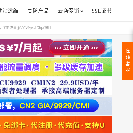
建站运维
高防产品
云商促销
SSL证书
TB流量@300Mbps-1Gbps端口
在
线
客
服