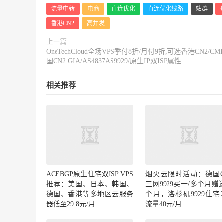
流量中转
电商
直连优化
直连优化线路
站群
香港CN2
高并发
上一篇
OneTechCloud全场VPS季付8折/月付9折,可选香港CN2/CM
国CN2 GIA/AS4837AS9929/原生IP双ISP属性
相关推荐
ACEBGP原生住宅双ISP VPS
烟火云限时活动：德国
推荐：美国、日本、韩国、
三网9929买一/多个月赠
德国、香港等多地区云服务
个月，洛杉矶9929住宅2
器低至29.8元/月
流量40元/月