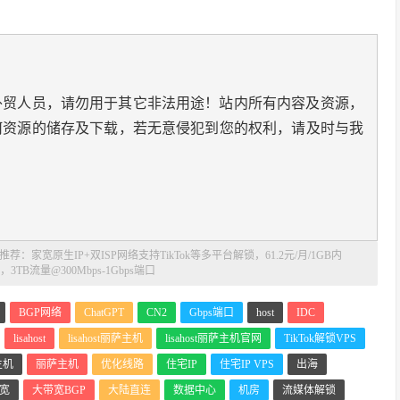
外贸人员，请勿用于其它非法用途！站内所有内容及资源，
何资源的储存及下载，若无意侵犯到您的权利，请及时与我
荐：家宽原生IP+双ISP网络支持TikTok等多平台解锁，61.2元/月/1GB内
，3TB流量@300Mbps-1Gbps端口
BGP网络
ChatGPT
CN2
Gbps端口
host
IDC
lisahost
lisahost丽萨主机
lisahost丽萨主机官网
TikTok解锁VPS
主机
丽萨主机
优化线路
住宅IP
住宅IP VPS
出海
宽
大带宽BGP
大陆直连
数据中心
机房
流媒体解锁