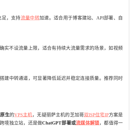
充足，支持
流量中转
加速。适合用于博客建站、API部署、自
况下，确实不设流量上限，适合有持续大流量需求的场景，如视频
搭建中转通道，可显著降低延迟并稳定连接质量。推荐同时
宽原生
的
VPS主机
，无疑丽萨主机的芝加哥
双ISP住宅IP
方案是
、跨境独立站，还是做
ChatGPT部署或
流媒体解锁
，都值得一