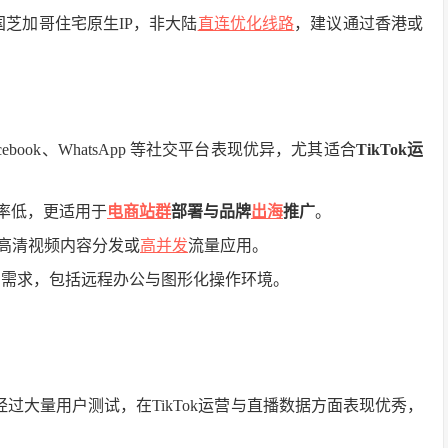
芝加哥住宅原生IP，非大陆
直连优化线路
，建议通过香港或
Facebook、WhatsApp 等社交平台表现优异，尤其适合
TikTok运
禁率低，更适用于
电商
站群
部署与品牌
出海
推广
。
合高清视频内容分发或
高并发
流量应用。
用需求，包括远程办公与图形化操作环境。
过大量用户测试，在TikTok运营与直播数据方面表现优秀，