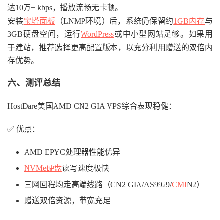
达10万+ kbps，播放流畅无卡顿。
安装
宝塔面板
（LNMP环境）后，系统仍保留约
1GB内存
与
3GB硬盘空间，运行
WordPress
或中小型网站足够。如果用
于建站，推荐选择更高配置版本，以充分利用赠送的双倍内
存优势。
六、测评总结
HostDare美国AMD CN2 GIA VPS综合表现稳健：
✅ 优点：
AMD EPYC处理器性能优异
NVMe硬盘
读写速度极快
三网回程均走高端线路（CN2 GIA/AS9929/
CMI
N2）
赠送双倍资源，带宽充足