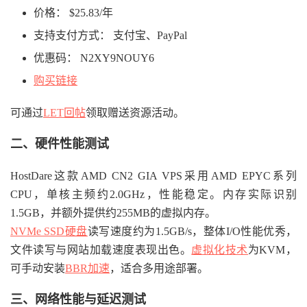
价格： $25.83/年
支持支付方式： 支付宝、PayPal
优惠码： N2XY9NOUY6
购买链接
可通过
LET回帖
领取赠送资源活动。
二、硬件性能测试
HostDare这款AMD CN2 GIA VPS采用AMD EPYC系列
CPU，单核主频约2.0GHz，性能稳定。内存实际识别
1.5GB，并额外提供约255MB的虚拟内存。
NVMe SSD硬盘
读写速度约为1.5GB/s，整体I/O性能优秀，
文件读写与网站加载速度表现出色。
虚拟化技术
为KVM，
可手动安装
BBR加速
，适合多用途部署。
三、网络性能与延迟测试