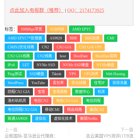
点此加入电报群（推荐）
|
QQ：2174173925
标签：
100Mbps带宽
1GB内存
AMD EPYC
AMD EPYC™处理器
AS9929
BBR
BBR加速
CMI
CMIN2优化线路
CN2
CN2 GIA
CN2 GIA VPS
CN2 GIA线路
CN2线路
host
HostDare
HostDare官网
IPv6
LET
NVMe SSD
NVMe SSD硬盘
NVMe硬盘
Ping测试
SSD硬盘
Tiktok
VPS
VPS测评
Web Hosting
WordPress
YouTube
丢包率
优化线路
住宅IP
双倍流量
回程CN2 GIA
宝塔
宝塔面板
数据中心
机房
洛杉矶机房
电信CN2
电信CN2 GIA
电信回程
电信回程CN2 GIA
移动CMI
精品线路
美西CN2
联通AS9929
虚拟化
虚拟化技术
解锁Netflix
上一篇
下一篇
云枢国际-亚马逊云代理商：
吉云美国VPS测评(1TB流