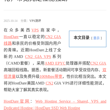
2025-10-14
分类：
VPS测评
在众多美西
VPS
商家中，
HostDare
一直以稳定的
CN2 GIA
本文目录
显示
线路
和亲民的价格受到国内用户
的青睐。近期HostDare上线了全
新的AMD
CN2 GIA VPS
系列
（CAMD套餐），采用
AMD EPYC
处理器并搭配
CN2 GIA
高端回程线路。据悉，新套餐活动期间可享受双倍内存、
双
倍流量
以及免费升级
100Mbps带宽
，性价比相当突出。本文
将对HostDare美国AMD
CN2
GIA VPS进行详细性能测试，
帮助大家了解其真实表现。
HostDare官网
：
Web Hosting Service – Shared, VPS and
Dedicated Hosting | HostDare SSD Web Hosting