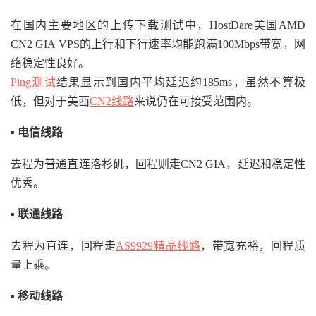
在国内主要地区的上传下载测试中，HostDare美国AMD
CN2 GIA VPS的上行和下行速率均能跑满100Mbps带宽，网
络稳定性良好。
Ping测试
结果显示到国内平均延迟约185ms，虽然不算极
低，但对于美西
CN2线路
来说仍在可接受范围内。
▪ 电信线路
去程为普通直连洛杉矶，回程则走CN2 GIA，延迟和稳定性
优秀。
▪ 联通线路
去程为直连，回程走
AS9929
精品线路
，带宽充裕，回程质
量上乘。
▪ 移动线路