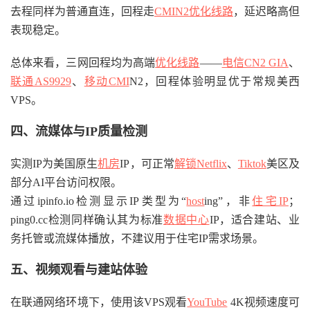
去程同样为普通直连，回程走
CMIN2优化线路
，延迟略高但
表现稳定。
总体来看，三网回程均为高端
优化线路
——
电信CN2 GIA
、
联通AS9929
、
移动CMI
N2，回程体验明显优于常规美西
VPS。
四、流媒体与IP质量检测
实测IP为美国原生
机房
IP，可正常
解锁Netflix
、
Tiktok
美区及
部分AI平台访问权限。
通过ipinfo.io检测显示IP类型为“
host
ing”，非
住宅IP
；
ping0.cc检测同样确认其为标准
数据中心
IP，适合建站、业
务托管或流媒体播放，不建议用于住宅IP需求场景。
五、视频观看与建站体验
在联通网络环境下，使用该VPS观看
YouTube
4K视频速度可