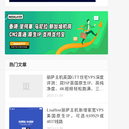
热门文章
丽萨主机英国GTT住宅VPS深度
评测：双ISP英国原生IP、高纯
净度、4K视频轻松跑满、三网
基本直连
2025-11-09
LisaHost丽萨主机新增家宽VPS
美国原生IP，可选AS9929或
4837线路
2023-11-30