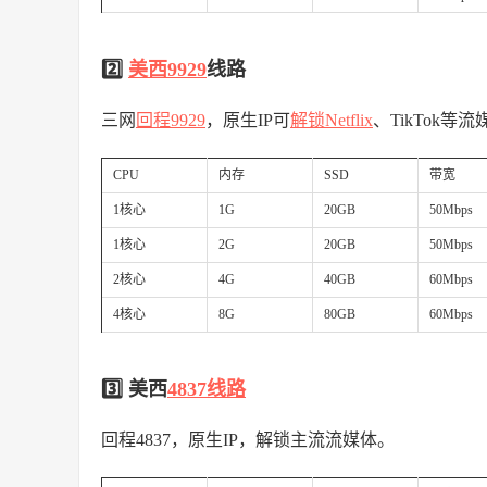
2️⃣
美西9929
线路
三网
回程9929
，原生IP可
解锁Netflix
、TikTok等
CPU
内存
SSD
带宽
1核心
1G
20GB
50Mbps
1核心
2G
20GB
50Mbps
2核心
4G
40GB
60Mbps
4核心
8G
80GB
60Mbps
3️⃣ 美西
4837线路
回程4837，原生IP，解锁主流流媒体。