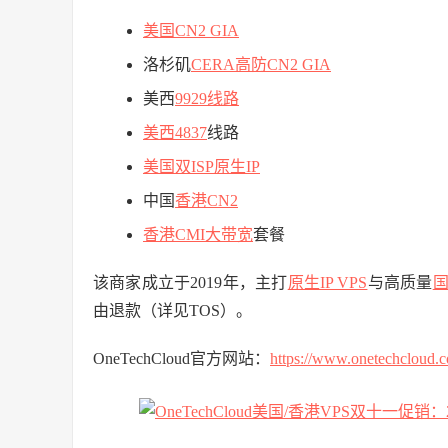
美国CN2 GIA
洛杉矶
CERA高防CN2 GIA
美西
9929线路
美西4837
线路
美国双ISP原生IP
中国
香港CN2
香港CMI大带宽
套餐
该商家成立于2019年，主打
原生IP VPS
与高质量
由退款（详见TOS）。
OneTechCloud官方网站：
https://www.onetechcloud.