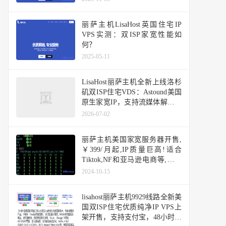
丽萨主机LisaHost英国住宅IP
VPS实测：双ISP家宽性能如
何？
2025-05-11
LisaHost丽萨主机全新上线洛杉
矶双ISP住宅VDS：Astound美国
原生家宽IP，支持流媒体解锁与
跨境应用
2026-07-02
丽萨主机美国家宽服务器开售,
￥399/月起,IP质量巨高!适合
Tiktok,NF和亚马逊电商等,支持
Windows
2024-10-15
lisahost丽萨主机9929线路全新美
国双ISP住宅优质纯净IP VPS上
架开售，支持支付宝，48小时无