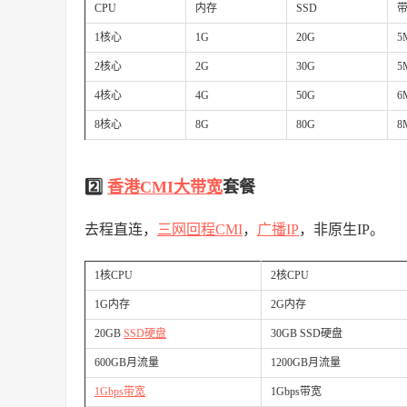
CPU
内存
SSD
1核心
1G
20G
5
2核心
2G
30G
5
4核心
4G
50G
6
8核心
8G
80G
8
2️⃣
香港CMI
大带宽
套餐
去程直连，
三网回程CMI
，
广播IP
，非原生IP。
1核CPU
2核CPU
1G内存
2G内存
20GB
SSD硬盘
30GB SSD硬盘
600GB月流量
1200GB月流量
1Gbps带宽
1Gbps带宽