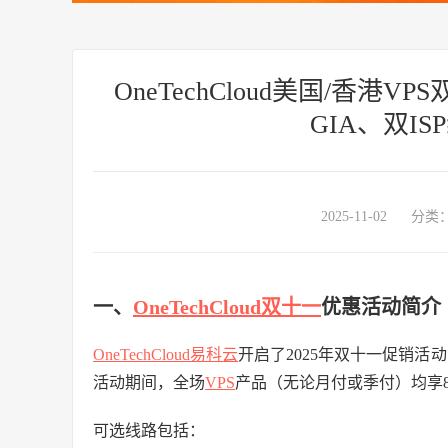
OneTechCloud美国/香港V
GIA、双I
2025-11-02
分类
一、
OneTechCloud
双十一
优惠活动简介
OneTechCloud易科云
开启了2025年双十一促销活
活动期间，全场
VPS
产品（无论月付或季付）均享
可选线路包括：