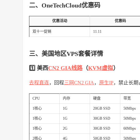
二、OneTechCloud优惠码
优惠活动
优惠码
双十一促销
11.11
三、美国地区VPS套餐详情
1️⃣ 美西
CN2 GIA线路
（
KVM虚拟
）
去程直连
，回程
三网CN2 GIA
，
原生IP
，禁止长期
CPU
内存
硬盘
带宽
1核心
1G
20GB SSD
50Mbps
1核心
1G
30GB SSD
50Mbps
1核心
2G
30GB SSD
60Mbps
2核心
4G
50GB SSD
50Mbps