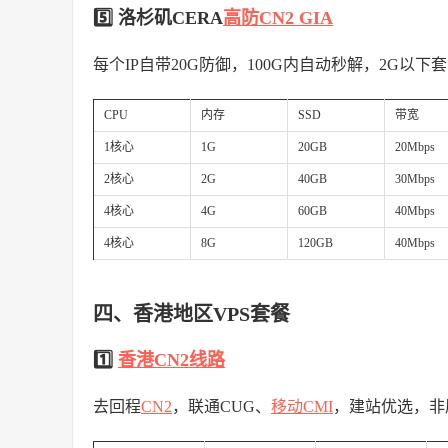
5️⃣ 洛杉矶CERA
高防
CN2 GIA
每个IP自带20G防御，100G内自动秒解，2G以下
CPU
内存
SSD
带宽
1核心
1G
20GB
20Mbps
2核心
2G
40GB
30Mbps
4核心
4G
60GB
40Mbps
4核心
8G
120GB
40Mbps
四、香港地区VPS套餐
1️⃣
香港CN2线路
去回程
CN2
，联通CUG、
移动CMI
，建站优选，非