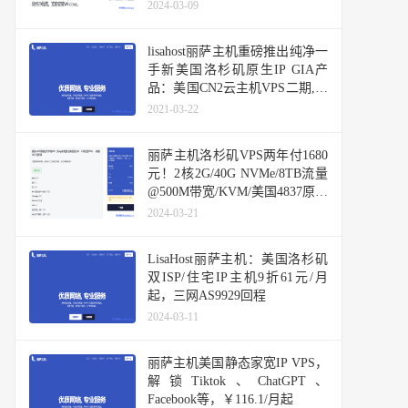
条件退款
2024-03-09
lisahost丽萨主机重磅推出纯净一
手新美国洛杉矶原生IP GIA产
品：美国CN2云主机VPS二期,解
锁大部分流媒体和TIKTOK等
2021-03-22
丽萨主机洛杉矶VPS两年付1680
元！2核2G/40G NVMe/8TB流量
@500M带宽/KVM/美国4837原生
IP，48h内可退款
2024-03-21
LisaHost丽萨主机：美国洛杉矶
双ISP/住宅IP主机9折61元/月
起，三网AS9929回程
2024-03-11
丽萨主机美国静态家宽IP VPS，
解锁Tiktok、ChatGPT、
Facebook等，￥116.1/月起