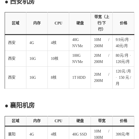
● 西安机房
带宽（上
区域
内存
CPU
硬盘
行/下
价格
行）
40G
10M /
9.9元/月 ·
西安
4G
4核
NVMe
200M
40元/月
100G
20M /
80元/月 ·
西安
16G
10核
NVMe
200M
120元/月
120元/月
20M /
西安
16G
8核
1T HDD
· 150元/
200M
月
● 襄阳机房
区域
内存
CPU
硬盘
带宽
价格
10M /
襄阳
4G
4核
40G SSD
399元/年
100M