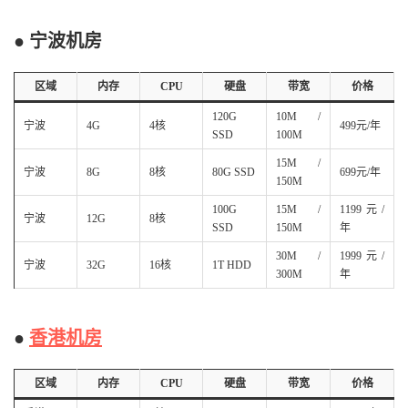
● 宁波机房
区域
内存
CPU
硬盘
带宽
价格
120G
10M /
宁波
4G
4核
499元/年
SSD
100M
15M /
宁波
8G
8核
80G SSD
699元/年
150M
100G
15M /
1199元/
宁波
12G
8核
SSD
150M
年
30M /
1999元/
宁波
32G
16核
1T HDD
300M
年
●
香港机房
区域
内存
CPU
硬盘
带宽
价格