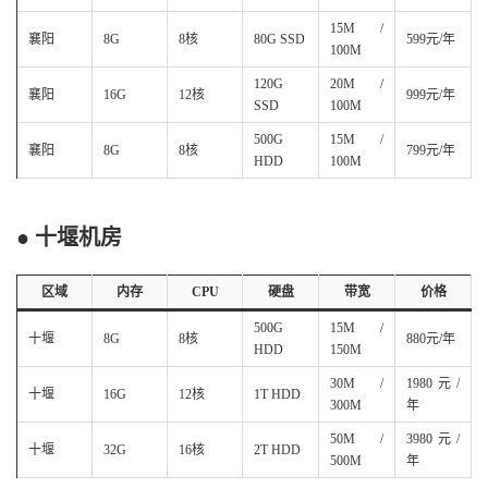
15M /
襄阳
8G
8核
80G SSD
599元/年
100M
120G
20M /
襄阳
16G
12核
999元/年
SSD
100M
500G
15M /
襄阳
8G
8核
799元/年
HDD
100M
● 十堰机房
区域
内存
CPU
硬盘
带宽
价格
500G
15M /
十堰
8G
8核
880元/年
HDD
150M
30M /
1980元/
十堰
16G
12核
1T HDD
300M
年
50M /
3980元/
十堰
32G
16核
2T HDD
500M
年