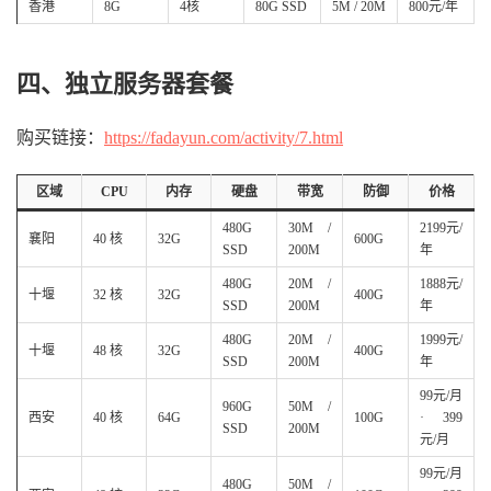
香港
8G
4核
80G SSD
5M / 20M
800元/年
四、独立服务器套餐
购买链接：
https://fadayun.com/activity/7.html
区域
CPU
内存
硬盘
带宽
防御
价格
480G
30M /
2199元/
襄阳
40 核
32G
600G
SSD
200M
年
480G
20M /
1888元/
十堰
32 核
32G
400G
SSD
200M
年
480G
20M /
1999元/
十堰
48 核
32G
400G
SSD
200M
年
99元/月
960G
50M /
西安
40 核
64G
100G
· 399
SSD
200M
元/月
99元/月
480G
50M /