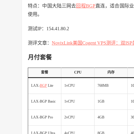
特点：中国大陆三网去
回程BGP
直连，适合国际业务
使用。
测试IP：154.41.80.2
测评文章：
NovixLink美国Cogent VPS测评
月付套餐
套餐
CPU
内存
LAX-
BGP
Lite
1vCPU
768MB
1
LAX-BGP Basic
1vCPU
1GB
1
LAX-BGP Pro
2vCPU
4GB
3
LAX-BGP Ultra
4vCPU
8GB
4