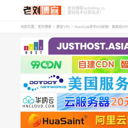
老刘博客laoliublog.cn
建站技术分享站点！
当前位置：
老刘博客
>
便宜VPS
>
NovixLink年中618促销：美国双