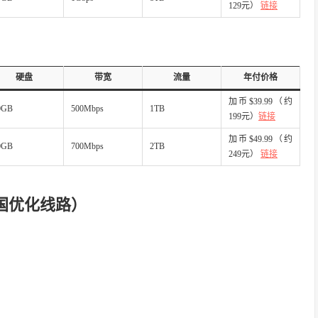
129元）
链接
硬盘
带宽
流量
年付价格
加币$39.99（约
0GB
500Mbps
1TB
199元）
链接
加币$49.99（约
0GB
700Mbps
2TB
249元）
链接
中国优化线路）