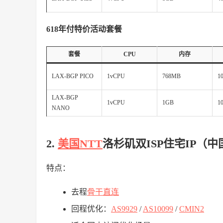
618年付特价活动套餐
套餐
CPU
内存
LAX-BGP PICO
1vCPU
768MB
1
LAX-BGP
1vCPU
1GB
1
NANO
2.
美国NTT
洛杉矶双ISP住宅IP（
特点：
去程
骨干直连
回程优化：
AS9929
/
AS10099
/
CMIN2