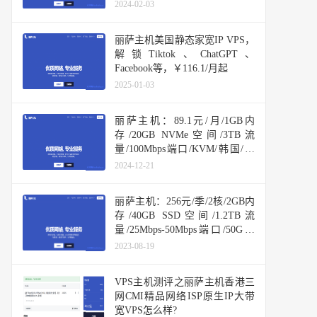
2024-02-03
丽萨主机美国静态家宽IP VPS，
解锁Tiktok、ChatGPT、
Facebook等，￥116.1/月起
2025-01-03
丽萨主机：89.1元/月/1GB内
存/20GB NVMe空间/3TB流
量/100Mbps端口/KVM/韩国/直
连/原生IP
2024-12-21
丽萨主机：256元/季/2核/2GB内
存/40GB SSD空间/1.2TB流
量/25Mbps-50Mbps端口/50G防
御/KVM/洛杉矶CERA CN2 GIA
2023-08-19
VPS主机测评之丽萨主机香港三
网CMI精品网络ISP原生IP大带
宽VPS怎么样?