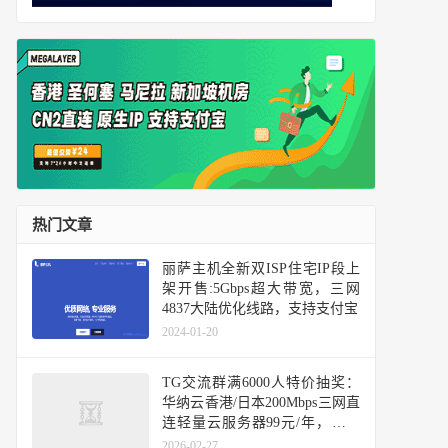
热门文章
丽萨主机全新双ISP住宅IP段上
架开售:5Gbps超大带宽，三网
4837大陆优化线路，支持支付宝
2024-01-20
TG交流群满6000人特价抽奖：
华纳云香港/日本200Mbps三网直
连轻量云服务器99元/年，丽萨
主机全场8折循环优惠码不限周
2026-02-27