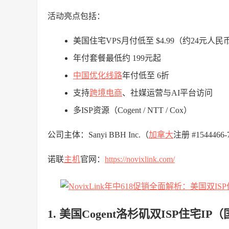
活动亮点包括：
美国住宅VPS月付低至 $4.99（约24元人民
年付套餐最低约 199元起
中国优化线路
年付低至 6折
支持
跨境电商
、社媒运营与AI平台访问
多ISP资源（Cogent / NTT / Cox）
公司主体：Sanyi BBH Inc.（
加拿大
注册 #1544466
诺联
主机
官网：
https://novixlink.com/
1. 美国Cogent洛杉矶双ISP住宅I