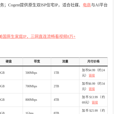
；Cogent提供原生双ISP住宅IP，适合社媒、
电商
与AI平台
：双ISP美国原生家庭IP，三网直连流畅看视频8万+
硬盘
带宽
流量
月付价格
加币$4.99（约24
0GB
500Mbps
1TB
元）
链接
加币$6.99（约34
0GB
700Mbps
2TB
元）
链接
加币$13.99（约
0GB
800Mbps
4TB
69元）
链接
加币$25.99（约
0GB
1Gbps
8TB