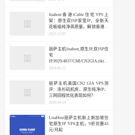
期
lisahost香港iCable住宅VPS上
架：原生双ISP家宽IP，全新天
花板级纯净高质量，解锁香港所
有服务，接受独享整段IP定制交
2025-12-03
付
丽萨主机lisahost,原生IP,双ISP住
宅
IP,9929/4837/CMI/CN2GIA,tiktok
vps,香港/日本/新加坡/美国/台湾/
2024-06-23
英国
丽萨主机美国CN2 GIA VPS测
评：洛杉矶机房、原生纯净IP、
三网回程优化表现如何？
2026-04-19
LisaHost丽萨主机新上新加坡住
宅原生IP VPS主机，9折优惠43
元/月起