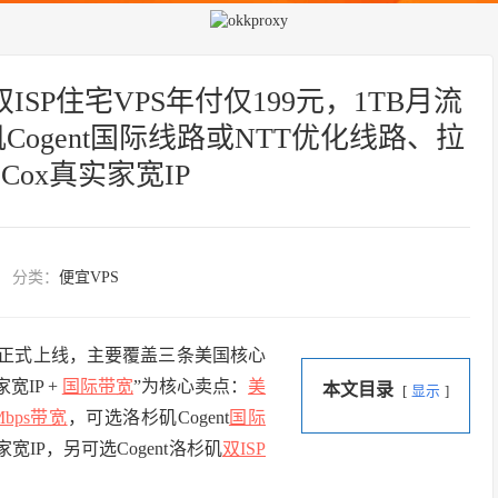
国双ISP住宅VPS年付仅199元，1TB月流
矶Cogent国际线路或NTT优化线路、拉
Cox真实家宽IP
分类：
便宜VPS
已正式上线，主要覆盖三条美国核心
家宽IP +
国际带宽
”为核心卖点：
美
本文目录
显示
Mbps带宽
，可选洛杉矶Cogent
国际
家宽IP，另可选Cogent洛杉矶
双ISP