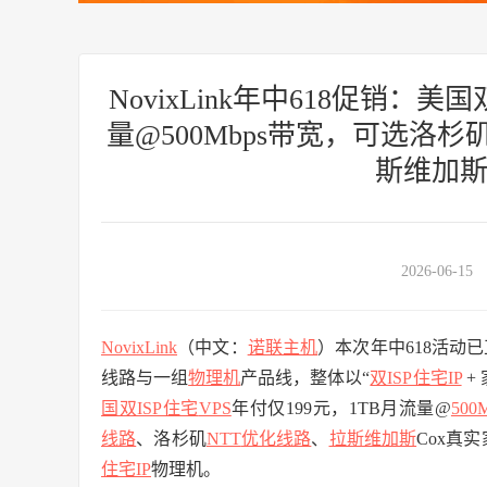
NovixLink年中618促销：美
量@500Mbps带宽，可选洛杉
斯维加斯
2026-06-15
NovixLink
（中文：
诺联主机
）本次年中618活动
线路与一组
物理机
产品线，整体以“
双ISP住宅IP
+ 
国双ISP住宅
VPS
年付仅199元，1TB月流量@
500
线路
、洛杉矶
NTT
优化线路
、
拉斯维加斯
Cox真实
住宅IP
物理机。