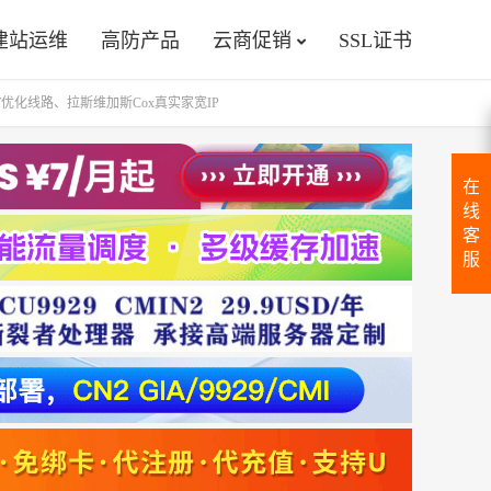
建站运维
高防产品
云商促销
SSL证书
NTT优化线路、拉斯维加斯Cox真实家宽IP
在
线
客
服