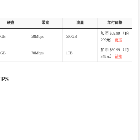
硬盘
带宽
流量
年付价格
加币$59.99（约
0GB
50Mbps
500GB
299元）
链接
加币$69.99（约
0GB
70Mbps
1TB
349元）
链接
PS
）