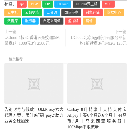
标签：
apt
BGP
OP
UCloud
UCloud云主机
VPC
云主机
云数据库
云资源
国际带宽
对象存储
数据中心
数据库
服务器
自定义镜像
虚拟机
镜像
上一篇
下一篇
UCloud 4核8G香港云服务器5M
UCloud北京bgp低价云服务器新
带宽1年1000元3年2500元
购1折续费3折1核2G 125元
相关推荐
告别封号与低效！OkkProxy六大
Casbay 8月特惠｜支持支付宝
代理方案，限时9折码‘pay2’助力
Alipay｜买6个月送6个月｜ 44马
业务全球加速
币/月｜马来西亚服务器｜
100Mbps不限流量