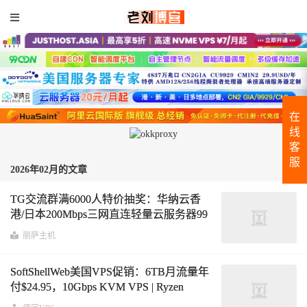
在
线
客
服
2026年02月的文章
TG交流群满6000人特价抽奖：华纳云香
港/日本200Mbps三网直连轻量云服务器99
元/年，丽萨主机全场8折循环优惠码不限
丽萨主机
周期
SoftShellWeb美国VPS促销：6TB月流量年
付$24.95，10Gbps KVM VPS | Ryzen
9950X 洛杉矶 & Xeon Gold 犹他