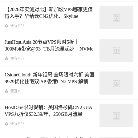
【2026年实测对比】新加坡VPS哪家更值
得入手？华纳云CN2优化、Skyline
Connect 10Gbps大带宽、UCloud品牌云三
便宜VPS
款深度解析
JustHost.Asia 20节点VPS限时5折｜
300Mbit带宽@93+TB月流量起步｜NVMe
高速存储·全球部署·新年促销
便宜VPS
CstoneCloud: 新年钜惠 全场限时六折 美国
9929优化住宅双ISP 香港CN2 VPS 解锁
tiktok ChatGPT等
便宜VPS
HostDare限时促销：美国洛杉矶CN2 GIA
VPS九折仅$32.39/年，250GB月流量
@100Mbps带宽
便宜VPS