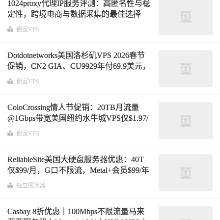
1024proxy代理IP服务评测：高匿名性与稳
定性，跨境电商与数据采集的最佳选择
便宜VPS
Dotdotnetworks美国洛杉矶VPS 2026春节
促销，CN2 GIA、CU9929年付69.9美元，
1.5TB月流量@100Mbps带宽
便宜VPS
ColoCrossing情人节促销：20TB月流量
@1Gbps带宽美国纽约水牛城VPS仅$1.97/
月，E3独立服务器$109/年，VDS云金属5
便宜VPS
折
ReliableSite美国大硬盘服务器优惠：40T
仅$99/月，G口不限流，Metal+会员$99/年
升级更省钱
独立服务器
Casbay 8折优惠｜100Mbps不限流量马来