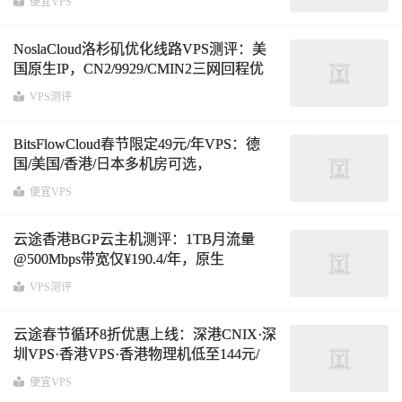
便宜VPS
NoslaCloud洛杉矶优化线路VPS测评：美
国原生IP，CN2/9929/CMIN2三网回程优
化，300GB月流量@100Mbps带宽年付
VPS测评
￥69.99
BitsFlowCloud春节限定49元/年VPS：德
国/美国/香港/日本多机房可选，
1IPv4+IPv6 /64，最高12Tbps防护
便宜VPS
云途香港BGP云主机测评：1TB月流量
@500Mbps带宽仅¥190.4/年，原生
IP+CNIX NAT入口+AMD7542性能实测分
VPS测评
析
云途春节循环8折优惠上线：深港CNIX·深
圳VPS·香港VPS·香港物理机低至144元/
年，500GB月流量@200Mbps带宽起
便宜VPS