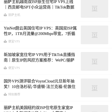
丽萨主机越南双ISP原生住宅IP VPS上线
｜西贡邮电SPT小众运营商｜TikTok数据
表现优秀，1个IPv4+5个IPv6，48小时退款
丽萨主机
保证
YinNet荫云英国住宅IP VPS：英国双ISP属
性IP，1TB月流量@200Mbps带宽，7折循
环优惠仅$7/月
便宜VPS
新加坡家宽住宅IP VPS用于TikTok直播指
南｜原生IP防风控方案推荐：WePC/丽萨
主机
便宜VPS
国外VPS测评联合VoyraCloud元旦新年抽
奖！10台洛杉矶·华盛顿·法兰克福·伦敦住
宅IP服务器免费1个月使用权
特别推荐
丽萨主机美国纽约双ISP住宅原生家宽IP