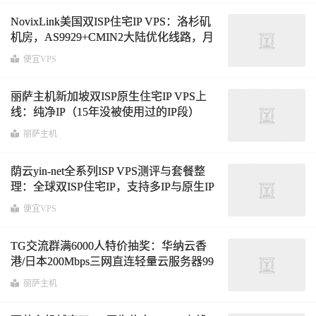
NovixLink美国双ISP住宅IP VPS：洛杉矶
机房，AS9929+CMIN2大陆优化线路，月
付6.99加元起跨境电商网络方案
便宜VPS
丽萨主机新加坡双ISP原生住宅IP VPS上
线：纯净IP（15年没被使用过的IP段）
+Gbps带宽+流媒体解锁+AI全家桶支持
丽萨主机
荫云yin-net全系列ISP VPS测评与套餐整
理：全球双ISP住宅IP，支持多IP与原生IP
选择
覆盖香港/台湾/韩国/日本/越南/马来
便宜VPS
西亚/美国/英国/法国/德国/西班牙
TG交流群满6000人特价抽奖：华纳云香
港/日本200Mbps三网直连轻量云服务器99
元/年，丽萨主机全场8折循环优惠码不限
丽萨主机
周期