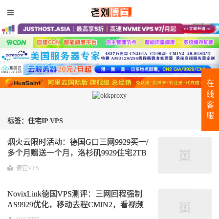
在
线
客
服
标签：住宅IP VPS
烟火云限时活动：德国G口三网9929买一/
多个月赠送一个月，洛杉矶9929住宅2TB
流量40元/月
便宜VPS
NovixLink德国VPS测评：三网回程强制
AS9929优化，移动去程CMIN2，看视频
12万+速度