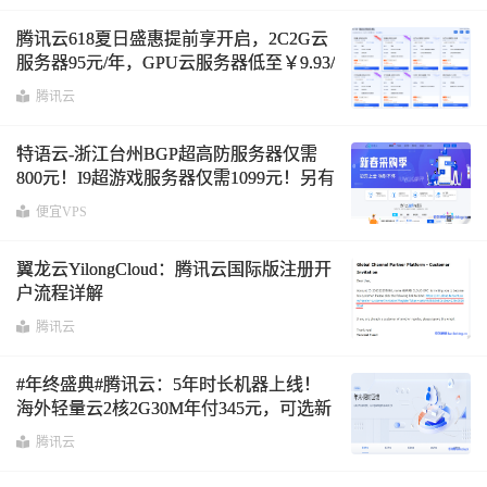
腾讯云618夏日盛惠提前享开启，2C2G云
服务器95元/年，GPU云服务器低至￥9.93/
天，￥1120代金券免费领
腾讯云
特语云-浙江台州BGP超高防服务器仅需
800元！I9超游戏服务器仅需1099元！另有
香港CN2、美国CERA高防云服务器25元
便宜VPS
起！
翼龙云YilongCloud：腾讯云国际版注册开
户流程详解
腾讯云
#年终盛典#腾讯云：5年时长机器上线！
海外轻量云2核2G30M年付345元，可选新
加坡/硅谷/法兰克福机房
腾讯云