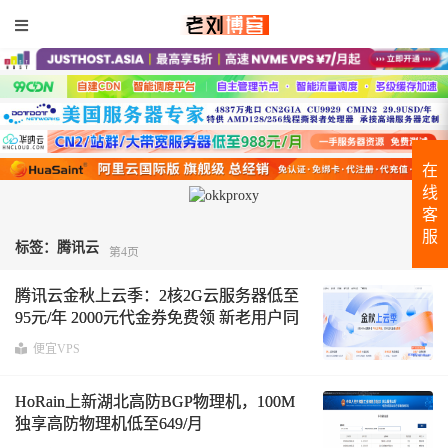
在
线
客
服
标签：腾讯云
第4页
腾讯云金秋上云季：2核2G云服务器低至
95元/年 2000元代金券免费领 新老用户同
享2.2折起，更有买服务器免费送3个月
便宜VPS
HoRain上新湖北高防BGP物理机，100M
独享高防物理机低至649/月