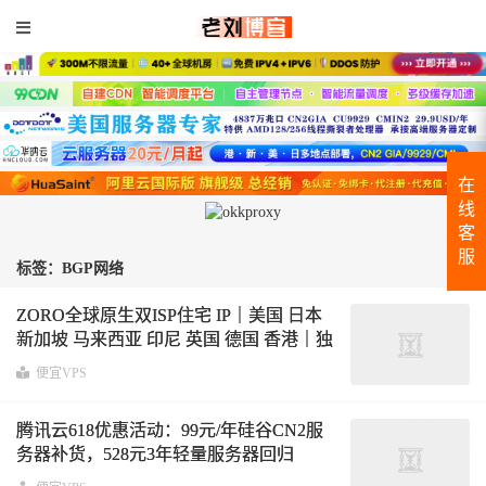
在
线
客
服
标签：BGP网络
ZORO全球原生双ISP住宅 IP｜美国 日本
新加坡 马来西亚 印尼 英国 德国 香港｜独
享静态IPv4
便宜VPS
腾讯云618优惠活动：99元/年硅谷CN2服
务器补货，528元3年轻量服务器回归