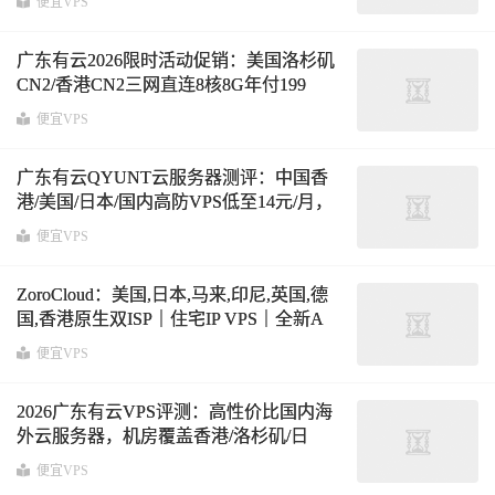
便宜VPS
广东有云2026限时活动促销：美国洛杉矶
CN2/香港CN2三网直连8核8G年付199
元，国内电信200G高防339元年付，低延
便宜VPS
迟三网优化直连线路，续费同价！
广东有云QYUNT云服务器测评：中国香
港/美国/日本/国内高防VPS低至14元/月，
三网直连高频CPU方案汇总
便宜VPS
ZoroCloud：美国,日本,马来,印尼,英国,德
国,香港原生双ISP｜住宅IP VPS｜全新A
段上线
便宜VPS
2026广东有云VPS评测：高性价比国内海
外云服务器，机房覆盖香港/洛杉矶/日
本、襄阳/西安/内蒙/镇江/深圳
便宜VPS