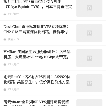
搬瓦工Ultra VPS东京CN2 GIA测评
（Tokyo Equinix TY8），日本三网直连实
测表现与路由全面解析
VPS测评
NoslaCloud香港标准优化VPS专项优惠：
CN2 GIA三网直连优化线路，低价年付
189元起
便宜VPS
VMRack美国原生云服务器测评：洛杉矶
机房，大流量@5Gbps或10Gbps大带宽，
低延迟直连+流媒体解锁表现解析
VPS测评
雨云RainYun洛杉矶VPS评测：AS9929优
化线路+美国原生IP，低价高性价比方案
解析
VPS测评
荫云yin-net全系列ISP VPS测评与套餐整