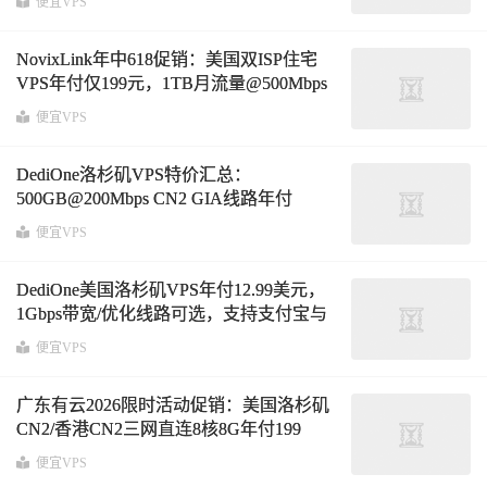
便宜VPS
NovixLink年中618促销：美国双ISP住宅
VPS年付仅199元，1TB月流量@500Mbps
带宽，可选洛杉矶Cogent国际线路或NTT
便宜VPS
优化线路、拉斯维加斯Cox真实家宽IP
DediOne洛杉矶VPS特价汇总：
500GB@200Mbps CN2 GIA线路年付
$59，1TB@1Gbps国际线路或100Mbps不
便宜VPS
限流量优化线路$12.99/年
DediOne美国洛杉矶VPS年付12.99美元，
1Gbps带宽/优化线路可选，支持支付宝与
Paypal
便宜VPS
广东有云2026限时活动促销：美国洛杉矶
CN2/香港CN2三网直连8核8G年付199
元，国内电信200G高防339元年付，低延
便宜VPS
迟三网优化直连线路，续费同价！