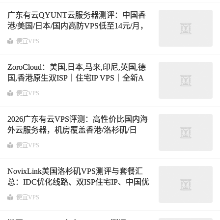
广东有云QYUNT云服务器测评：中国香
港/美国/日本/国内高防VPS低至14元/月，
三网直连高频CPU方案汇总
便宜VPS
ZoroCloud：美国,日本,马来,印尼,英国,德
国,香港原生双ISP｜住宅IP VPS｜全新A
段上线
便宜VPS
2026广东有云VPS评测：高性价比国内海
外云服务器，机房覆盖香港/洛杉矶/日
本、襄阳/西安/内蒙/镇江/深圳
便宜VPS
NovixLink美国洛杉矶VPS测评与套餐汇
总：IDC优化线路、双ISP住宅IP、中国优
化9929&CMIN2方案解析
便宜VPS