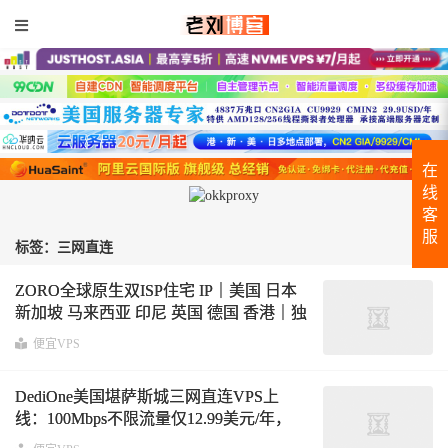
在
线
客
服
标签：三网直连
ZORO全球原生双ISP住宅 IP｜美国 日本
新加坡 马来西亚 印尼 英国 德国 香港｜独
享静态IPv4
便宜VPS
DediOne美国堪萨斯城三网直连VPS上
线：100Mbps不限流量仅12.99美元/年，
KVM+NVMe SSD，支持IPv4+IPv6